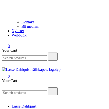
Kontakt
Bli medlem
Nyheter
Webbutik
0
Your Cart
Search
for:
0
Lasse Dahlquist-sällskapet
Allt om Lasse Dahlquist – kompositör, musiker, artist, kåsör och
Your Cart
skådespelare
Search
for:
Lasse Dahlquist