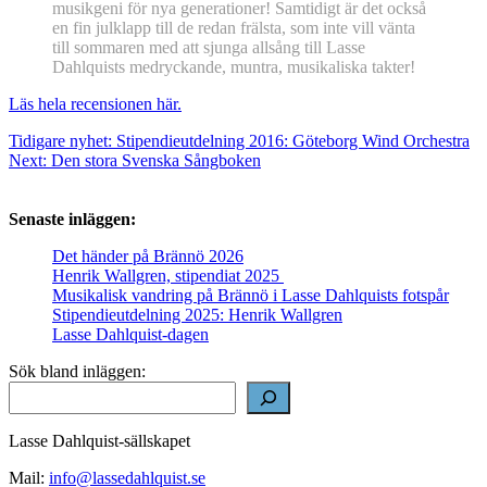
musikgeni för nya generationer! Samtidigt är det också
en fin julklapp till de redan frälsta, som inte vill vänta
till sommaren med att sjunga allsång till Lasse
Dahlquists medryckande, muntra, musikaliska takter!
Läs hela recensionen här.
Inläggsnavigering
Tidigare nyhet:
Stipendieutdelning 2016: Göteborg Wind Orchestra
Next:
Den stora Svenska Sångboken
Senaste inläggen:
Det händer på Brännö 2026
Henrik Wallgren, stipendiat 2025
Musikalisk vandring på Brännö i Lasse Dahlquists fotspår
Stipendieutdelning 2025: Henrik Wallgren
Lasse Dahlquist-dagen
Sök bland inläggen:
Lasse Dahlquist-sällskapet
Mail:
info@lassedahlquist.se