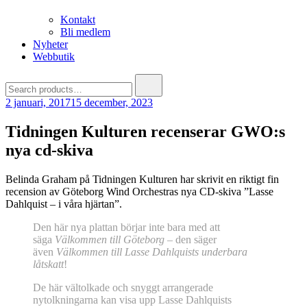
Kontakt
Bli medlem
Nyheter
Webbutik
Search
for:
2 januari, 2017
15 december, 2023
Tidningen Kulturen recenserar GWO:s
nya cd-skiva
Belinda Graham på Tidningen Kulturen har skrivit en riktigt fin
recension av Göteborg Wind Orchestras nya CD-skiva ”Lasse
Dahlquist – i våra hjärtan”.
Den här nya plattan börjar inte bara med att
säga
Välkommen till Göteborg
– den säger
även
Välkommen till Lasse Dahlquists underbara
låtskatt
!
De här vältolkade och snyggt arrangerade
nytolkningarna kan visa upp Lasse Dahlquists