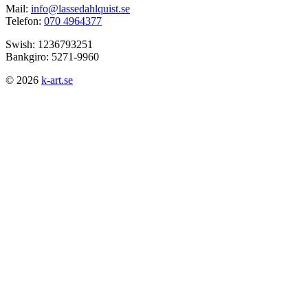
Mail:
info@lassedahlquist.se
Telefon:
070 4964377
Swish: 1236793251
Bankgiro: 5271-9960
© 2026
k-art.se