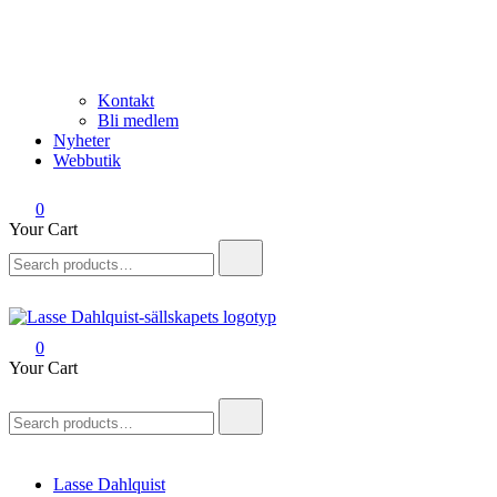
Kontakt
Bli medlem
Nyheter
Webbutik
0
Your Cart
Search
for:
0
Lasse Dahlquist-sällskapet
Allt om Lasse Dahlquist – kompositör, musiker, artist, kåsör och
Your Cart
skådespelare
Search
for:
Lasse Dahlquist