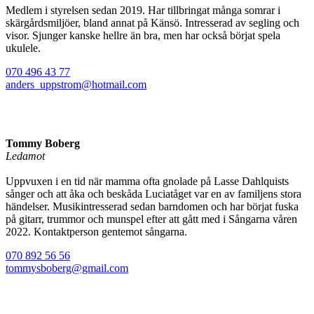
Medlem i styrelsen sedan 2019. Har tillbringat många somrar i
skärgårdsmiljöer, bland annat på Känsö. Intresserad av segling och
visor. Sjunger kanske hellre än bra, men har också börjat spela
ukulele.
070 496 43
77
anders_uppstrom@hotmail.com
Tommy Boberg
Ledamot
Uppvuxen i en tid när mamma ofta gnolade på Lasse Dahlquists
sånger och att åka och beskåda Luciatåget var en av familjens stora
händelser. Musikintresserad sedan barndomen och har börjat fuska
på gitarr, trummor och munspel efter att gått med i Sångarna våren
2022. Kontaktperson gentemot sångarna.
070 892 56 56
tommysboberg@gmail.com