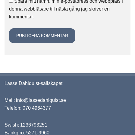
Spara mitt namn, min e-postadress och webbplats i
denna webbläsare till nästa gång jag skriver en
kommentar.
Lasse Dahlquist-sällskapet
Mail:
info@lassedahlquist.se
Telefon:
070 4964377
Swish: 1236793251
Bankgiro: 5271-9960