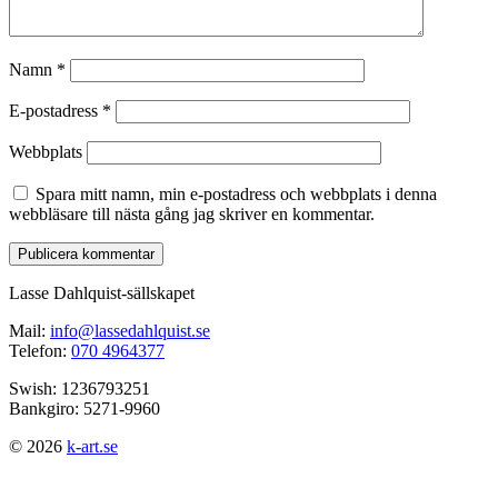
Namn
*
E-postadress
*
Webbplats
Spara mitt namn, min e-postadress och webbplats i denna
webbläsare till nästa gång jag skriver en kommentar.
Lasse Dahlquist-sällskapet
Mail:
info@lassedahlquist.se
Telefon:
070 4964377
Swish: 1236793251
Bankgiro: 5271-9960
© 2026
k-art.se