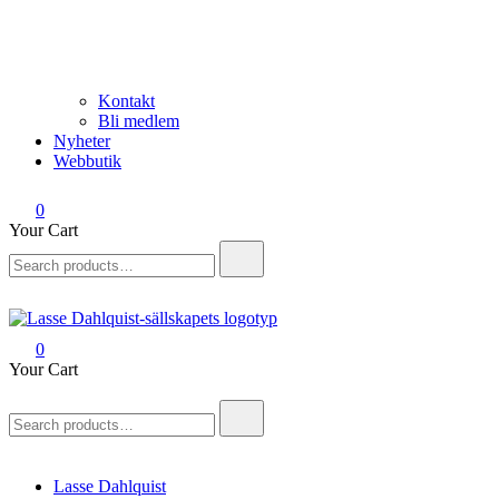
Kontakt
Bli medlem
Nyheter
Webbutik
0
Your Cart
Search
for:
0
Lasse Dahlquist-sällskapet
Allt om Lasse Dahlquist – kompositör, musiker, artist, kåsör och
Your Cart
skådespelare
Search
for:
Lasse Dahlquist