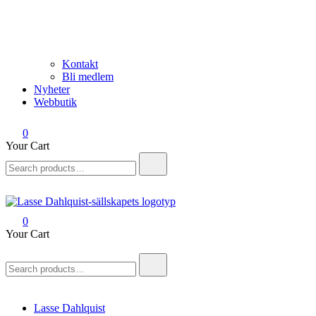
Kontakt
Bli medlem
Nyheter
Webbutik
0
Your Cart
Search
for:
0
Lasse Dahlquist-sällskapet
Allt om Lasse Dahlquist – kompositör, musiker, artist, kåsör och
Your Cart
skådespelare
Search
for:
Lasse Dahlquist