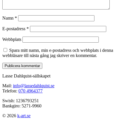
Namn
*
E-postadress
*
Webbplats
Spara mitt namn, min e-postadress och webbplats i denna
webbläsare till nästa gång jag skriver en kommentar.
Lasse Dahlquist-sällskapet
Mail:
info@lassedahlquist.se
Telefon:
070 4964377
Swish: 1236793251
Bankgiro: 5271-9960
© 2026
k-art.se