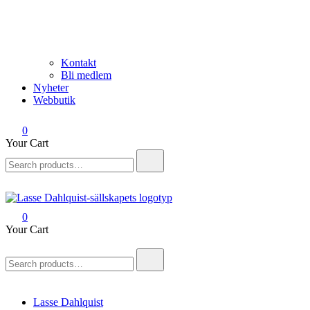
Kontakt
Bli medlem
Nyheter
Webbutik
0
Your Cart
Search
for:
0
Lasse Dahlquist-sällskapet
Allt om Lasse Dahlquist – kompositör, musiker, artist, kåsör och
Your Cart
skådespelare
Search
for:
Lasse Dahlquist