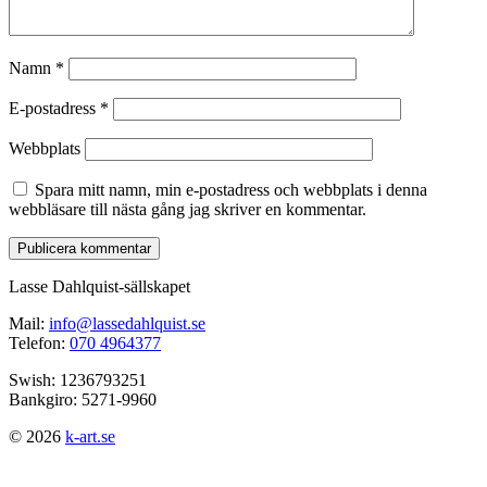
Namn
*
E-postadress
*
Webbplats
Spara mitt namn, min e-postadress och webbplats i denna
webbläsare till nästa gång jag skriver en kommentar.
Lasse Dahlquist-sällskapet
Mail:
info@lassedahlquist.se
Telefon:
070 4964377
Swish: 1236793251
Bankgiro: 5271-9960
© 2026
k-art.se