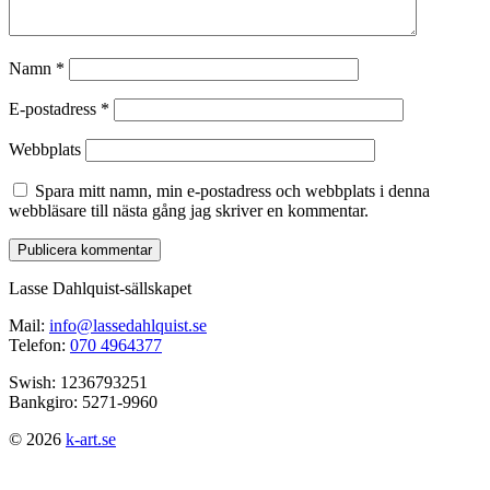
Namn
*
E-postadress
*
Webbplats
Spara mitt namn, min e-postadress och webbplats i denna
webbläsare till nästa gång jag skriver en kommentar.
Lasse Dahlquist-sällskapet
Mail:
info@lassedahlquist.se
Telefon:
070 4964377
Swish: 1236793251
Bankgiro: 5271-9960
© 2026
k-art.se