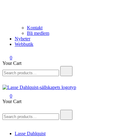
Kontakt
Bli medlem
Nyheter
Webbutik
0
Your Cart
Search
for:
0
Lasse Dahlquist-sällskapet
Allt om Lasse Dahlquist – kompositör, musiker, artist, kåsör och
Your Cart
skådespelare
Search
for:
Lasse Dahlquist