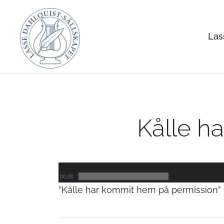
Skip
to
Las
content
Allt om Lasse Dahlquist – kompositör, musiker, a
Lasse Dahlquist-sällskapet
Kålle h
Ljudspelare
00:00
”Kålle har kommit hem på permission” f