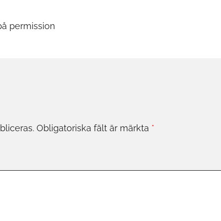
ing
på permission
liceras.
Obligatoriska fält är märkta
*