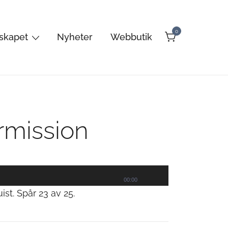
0
lskapet
Nyheter
Webbutik
rmission
Använd
00:00
st. Spår 23 av 25.
upp/ner-
piltangenterna
för