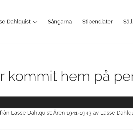
se Dahlquist
Sångarna
Stipendiater
Säl
rtist, kåsör och skådespelare
ar kommit hem på pe
rån Lasse Dahlquist: Åren 1941-1943 av Lasse Dahlqui