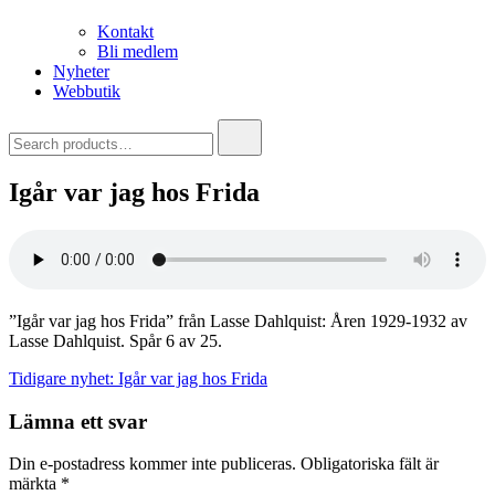
Kontakt
Bli medlem
Nyheter
Webbutik
Search
for:
Igår var jag hos Frida
”Igår var jag hos Frida” från Lasse Dahlquist: Åren 1929-1932 av
Lasse Dahlquist. Spår 6 av 25.
Inläggsnavigering
Tidigare nyhet:
Igår var jag hos Frida
Lämna ett svar
Din e-postadress kommer inte publiceras.
Obligatoriska fält är
märkta
*