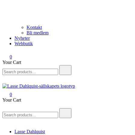
Kontakt
Bli medlem
Nyheter
Webbutik
0
Your Cart
Search
for:
0
Lasse Dahlquist-sällskapet
Allt om Lasse Dahlquist – kompositör, musiker, artist, kåsör och
Your Cart
skådespelare
Search
for:
Lasse Dahlquist