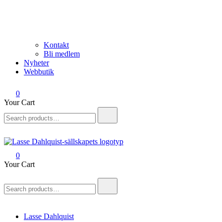
Kontakt
Bli medlem
Nyheter
Webbutik
0
Your Cart
Search
for:
0
Lasse Dahlquist-sällskapet
Allt om Lasse Dahlquist – kompositör, musiker, artist, kåsör och
Your Cart
skådespelare
Search
for:
Lasse Dahlquist