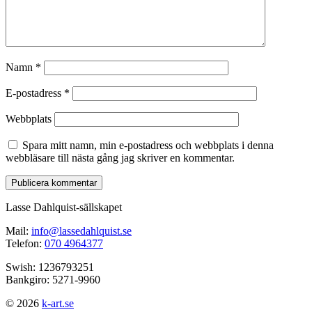
Namn
*
E-postadress
*
Webbplats
Spara mitt namn, min e-postadress och webbplats i denna
webbläsare till nästa gång jag skriver en kommentar.
Lasse Dahlquist-sällskapet
Mail:
info@lassedahlquist.se
Telefon:
070 4964377
Swish: 1236793251
Bankgiro: 5271-9960
© 2026
k-art.se