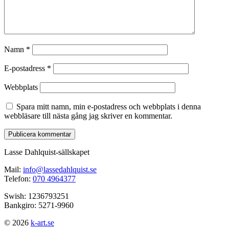
Namn
*
E-postadress
*
Webbplats
Spara mitt namn, min e-postadress och webbplats i denna
webbläsare till nästa gång jag skriver en kommentar.
Lasse Dahlquist-sällskapet
Mail:
info@lassedahlquist.se
Telefon:
070 4964377
Swish: 1236793251
Bankgiro: 5271-9960
© 2026
k-art.se