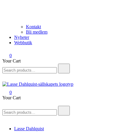
Kontakt
Bli medlem
Nyheter
Webbutik
0
Your Cart
Search
for:
0
Lasse Dahlquist-sällskapet
Allt om Lasse Dahlquist – kompositör, musiker, artist, kåsör och
Your Cart
skådespelare
Search
for:
Lasse Dahlquist