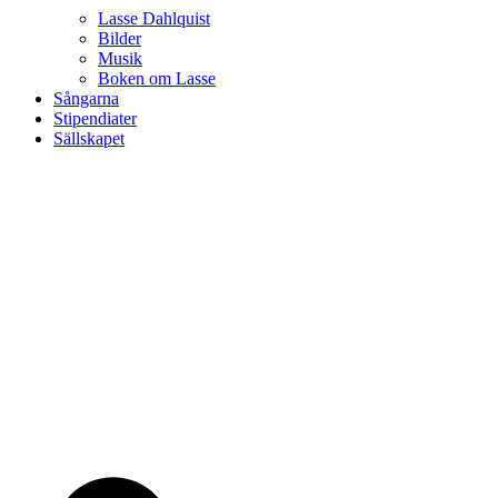
Lasse Dahlquist
Bilder
Musik
Boken om Lasse
Sångarna
Stipendiater
Sällskapet