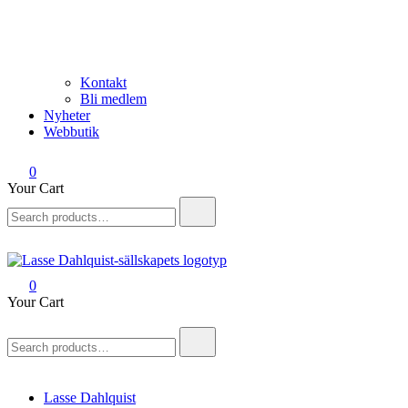
Kontakt
Bli medlem
Nyheter
Webbutik
0
Your Cart
Search
for:
0
Lasse Dahlquist-sällskapet
Allt om Lasse Dahlquist – kompositör, musiker, artist, kåsör och skåd
Your Cart
Search
for:
Lasse Dahlquist