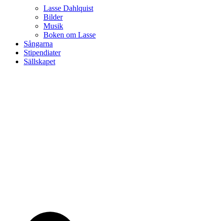
Lasse Dahlquist
Bilder
Musik
Boken om Lasse
Sångarna
Stipendiater
Sällskapet