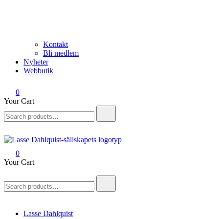
Kontakt
Bli medlem
Nyheter
Webbutik
0
Your Cart
Search
for:
0
Lasse Dahlquist-sällskapet
Allt om Lasse Dahlquist – kompositör, musiker, artist, kåsör och skåd
Your Cart
Search
for:
Lasse Dahlquist