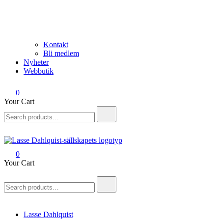
Kontakt
Bli medlem
Nyheter
Webbutik
0
Your Cart
Search
for:
0
Lasse Dahlquist-sällskapet
Allt om Lasse Dahlquist – kompositör, musiker, artist, kåsör och skåd
Your Cart
Search
for:
Lasse Dahlquist