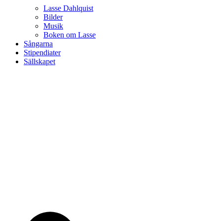
Lasse Dahlquist
Bilder
Musik
Boken om Lasse
Sångarna
Stipendiater
Sällskapet