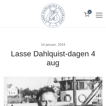
Skip
to
0
content
Allt om Lasse Dahlquist – kompositör,
Lasse Dahlquist-sällskapet
musiker, artist, kåsör och skådespelare
14 januari, 2024
Lasse Dahlquist-dagen 4
aug