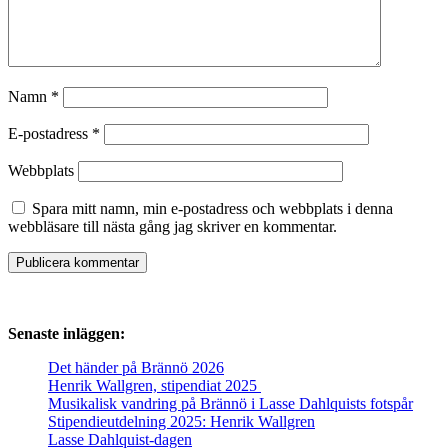
Namn
*
E-postadress
*
Webbplats
Spara mitt namn, min e-postadress och webbplats i denna
webbläsare till nästa gång jag skriver en kommentar.
Senaste inläggen:
Det händer på Brännö 2026
Henrik Wallgren, stipendiat 2025
Musikalisk vandring på Brännö i Lasse Dahlquists fotspår
Stipendieutdelning 2025: Henrik Wallgren
Lasse Dahlquist-dagen