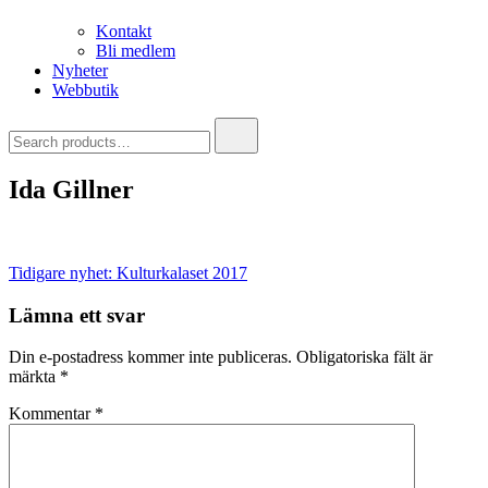
Kontakt
Bli medlem
Nyheter
Webbutik
Search
for:
Ida Gillner
Inläggsnavigering
Tidigare nyhet:
Kulturkalaset 2017
Lämna ett svar
Din e-postadress kommer inte publiceras.
Obligatoriska fält är
märkta
*
Kommentar
*