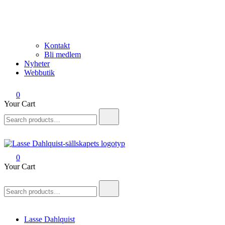
Kontakt
Bli medlem
Nyheter
Webbutik
0
Your Cart
Search
for:
0
Lasse Dahlquist-sällskapet
Allt om Lasse Dahlquist – kompositör, musiker, artist, kåsör och
Your Cart
skådespelare
Search
for:
Lasse Dahlquist