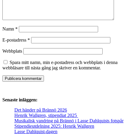
Namn
*
E-postadress
*
Webbplats
Spara mitt namn, min e-postadress och webbplats i denna
webbläsare till nästa gång jag skriver en kommentar.
Senaste inläggen:
Det händer på Brännö 2026
Henrik Wallgren, stipendiat 2025
Musikalisk vandring på Brännö i Lasse Dahlquists fotspår
Stipendieutdelning 2025: Henrik Wallgren
Lasse Dahlquist-dagen