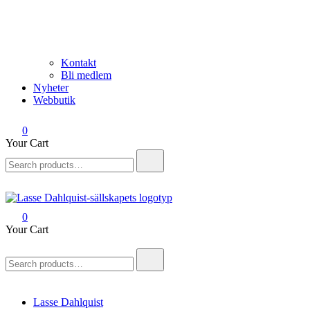
Kontakt
Bli medlem
Nyheter
Webbutik
0
Your Cart
Search
for:
0
Lasse Dahlquist-sällskapet
Allt om Lasse Dahlquist – kompositör, musiker, artist, kåsör och
Your Cart
skådespelare
Search
for:
Lasse Dahlquist