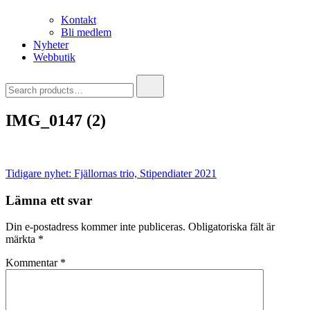
Kontakt
Bli medlem
Nyheter
Webbutik
Search
for:
IMG_0147 (2)
Inläggsnavigering
Tidigare nyhet:
Fjällornas trio, Stipendiater 2021
Lämna ett svar
Din e-postadress kommer inte publiceras.
Obligatoriska fält är
märkta
*
Kommentar
*