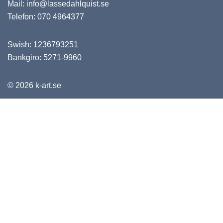
Mail:
info@lassedahlquist.se
Telefon:
070 4964377
Swish: 1236793251
Bankgiro: 5271-9960
© 2026
k-art.se