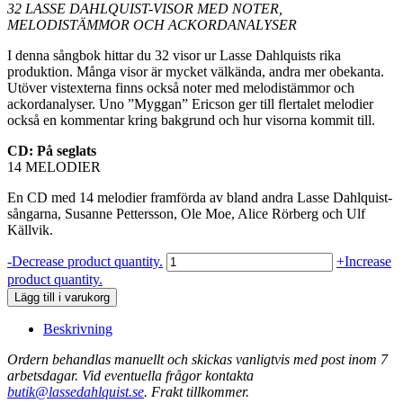
32 LASSE DAHLQUIST-VISOR MED NOTER,
MELODISTÄMMOR OCH ACKORDANALYSER
I denna sångbok hittar du 32 visor ur Lasse Dahlquists rika
produktion. Många visor är mycket välkända, andra mer obekanta.
Utöver vistexterna finns också noter med melodistämmor och
ackordanalyser. Uno ”Myggan” Ericson ger till flertalet melodier
också en kommentar kring bakgrund och hur visorna kommit till.
CD: På seglats
14 MELODIER
En CD med 14 melodier framförda av bland andra Lasse Dahlquist-
sångarna, Susanne Pettersson, Ole Moe, Alice Rörberg och Ulf
Källvik.
Specialerbjudande
-
Decrease product quantity.
+
Increase
-
product quantity.
Paketpris
Lägg till i varukorg
mängd
Beskrivning
Ordern behandlas manuellt och skickas vanligtvis med post inom 7
arbetsdagar. Vid eventuella frågor kontakta
butik@lassedahlquist.se
. Frakt tillkommer.