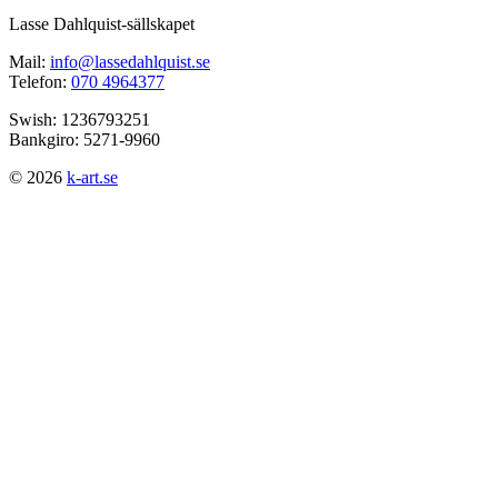
Lasse Dahlquist-sällskapet
Mail:
info@lassedahlquist.se
Telefon:
070 4964377
Swish: 1236793251
Bankgiro: 5271-9960
© 2026
k-art.se