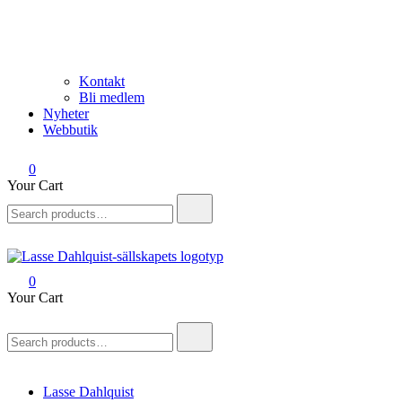
Kontakt
Bli medlem
Nyheter
Webbutik
0
Your Cart
Search
for:
0
Lasse Dahlquist-sällskapet
Allt om Lasse Dahlquist – kompositör, musiker, artist, kåsör och
Your Cart
skådespelare
Search
for:
Lasse Dahlquist