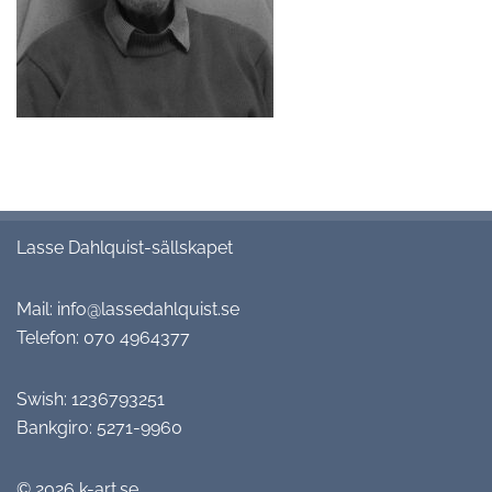
Lasse Dahlquist-sällskapet
Mail:
info@lassedahlquist.se
Telefon:
070 4964377
Swish: 1236793251
Bankgiro: 5271-9960
© 2026
k-art.se