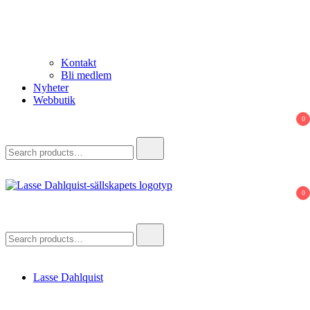
Kontakt
Bli medlem
Nyheter
Webbutik
0
Search
for:
0
Lasse Dahlquist-sällskapet
Allt om Lasse Dahlquist – kompositör, musiker, artist, kåsör och
skådespelare
Search
for:
Lasse Dahlquist