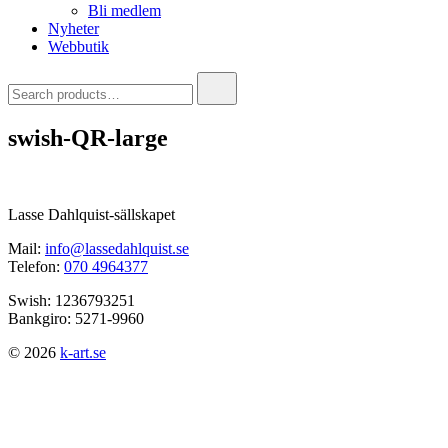
Bli medlem
Nyheter
Webbutik
Search
for:
swish-QR-large
Lasse Dahlquist-sällskapet
Mail:
info@lassedahlquist.se
Telefon:
070 4964377
Swish: 1236793251
Bankgiro: 5271-9960
© 2026
k-art.se