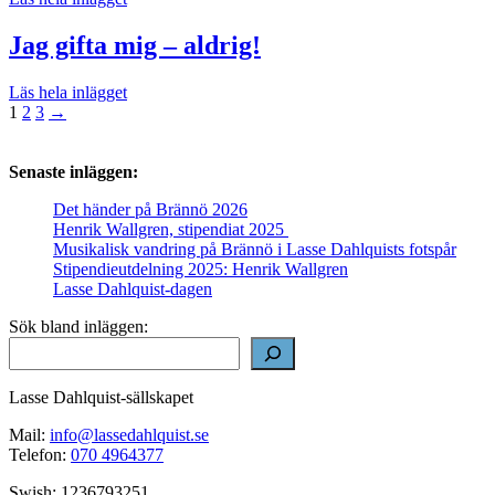
Jag gifta mig – aldrig!
Läs hela inlägget
Sidnumrering
1
2
3
→
för
inlägg
Senaste inläggen:
Det händer på Brännö 2026
Henrik Wallgren, stipendiat 2025
Musikalisk vandring på Brännö i Lasse Dahlquists fotspår
Stipendieutdelning 2025: Henrik Wallgren
Lasse Dahlquist-dagen
Sök bland inläggen:
Lasse Dahlquist-sällskapet
Mail:
info@lassedahlquist.se
Telefon:
070 4964377
Swish: 1236793251