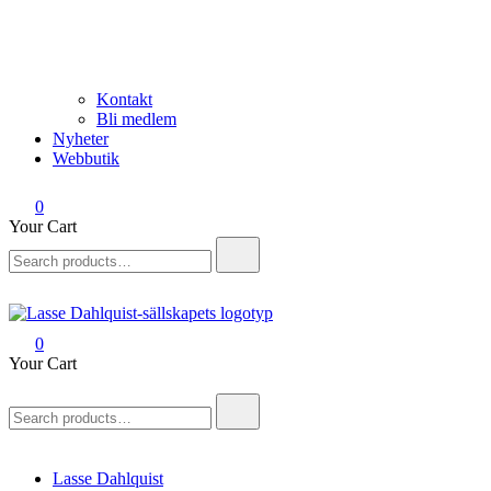
Kontakt
Bli medlem
Nyheter
Webbutik
0
Your Cart
Search
for:
0
Lasse Dahlquist-sällskapet
Allt om Lasse Dahlquist – kompositör, musiker, artist, kåsör och
Your Cart
skådespelare
Search
for:
Lasse Dahlquist