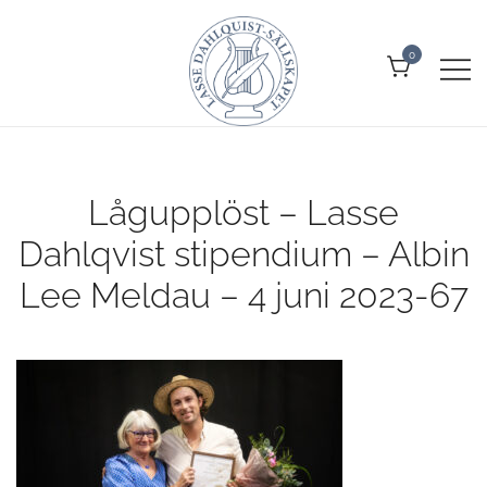
Skip
to
0
content
Allt om Lasse Dahlquist –
Lasse Dahlquist-sällskapet
kompositör, musiker, artist, kåsör
och skådespelare
Lågupplöst – Lasse
Dahlqvist stipendium – Albin
Lee Meldau – 4 juni 2023-67