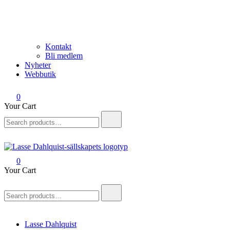
Kontakt
Bli medlem
Nyheter
Webbutik
0
Your Cart
Search
for:
0
Lasse Dahlquist-sällskapet
Allt om Lasse Dahlquist – kompositör, musiker, artist, kåsör och
Your Cart
skådespelare
Search
for:
Lasse Dahlquist