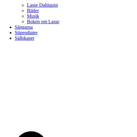
Lasse Dahlquist
Bilder
Musik
Boken om Lasse
Sångarna
Stipendiater
Sällskapet