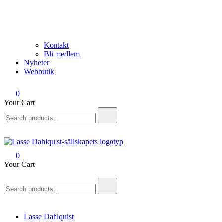
Kontakt
Bli medlem
Nyheter
Webbutik
0
Your Cart
Search
for:
0
Lasse Dahlquist-sällskapet
Allt om Lasse Dahlquist – kompositör, musiker, artist, kåsör och skåd
Your Cart
Search
for:
Lasse Dahlquist