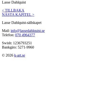
Lasse Dahlquist
< TILLBAKA
NÄSTA KAPITEL >
Lasse Dahlquist-sällskapet
Mail:
info@lassedahlquist.se
Telefon:
070 4964377
Swish: 1236793251
Bankgiro: 5271-9960
© 2026
k-art.se