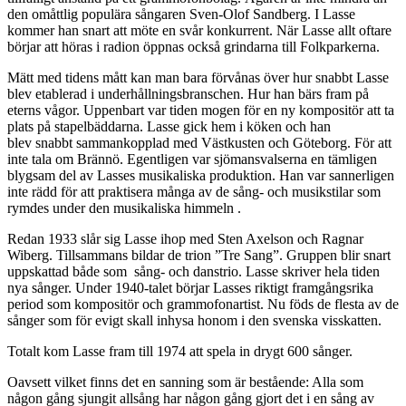
den omåttlig populära sångaren Sven-Olof Sandberg. I Lasse
kommer han snart att möte en svår konkurrent. När Lasse allt oftare
börjar att höras i radion öppnas också grindarna till Folkparkerna.
Mätt med tidens mått kan man bara förvånas över hur snabbt Lasse
blev etablerad i underhållningsbranschen. Hur han bärs fram på
eterns vågor. Uppenbart var tiden mogen för en ny kompositör att ta
plats på stapelbäddarna. Lasse gick hem i köken och han
blev snabbt sammankopplad med Västkusten och Göteborg. För att
inte tala om Brännö. Egentligen var sjömansvalserna en tämligen
blygsam del av Lasses musikaliska produktion. Han var sannerligen
inte rädd för att praktisera många av de sång- och musikstilar som
rymdes under den musikaliska himmeln .
Redan 1933 slår sig Lasse ihop med Sten Axelson och Ragnar
Wiberg. Tillsammans bildar de trion ”Tre Sang”. Gruppen blir snart
uppskattad både som sång- och danstrio. Lasse skriver hela tiden
nya sånger. Under 1940-talet börjar Lasses riktigt framgångsrika
period som kompositör och grammofonartist. Nu föds de flesta av de
sånger som för evigt skall inhysa honom i den svenska visskatten.
Totalt kom Lasse fram till 1974 att spela in drygt 600 sånger.
Oavsett vilket finns det en sanning som är bestående: Alla som
någon gång sjungit allsång har någon gång gjort det i en sång av