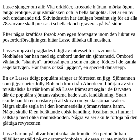
Lasse sjunger om allt: Vita orkidéer, krossade hjärtan, mörka ögon,
tango erotique, augustimånsken och la bella tangolita. Det är en ny
och omdanande tid. Skivindustrin har äntligen bestämt sig för att alla
78-varvare skall pressas i schellack och graveras på två sidor.
Efter några kraftlösa försök som egen företagare inom den lukrativa
postorderförsäljningen hittar Lasse tillbaka till musiken.
Lasses uppväxt präglades tidigt av intresset för jazzmusik.
Notbladen bar han med sig ombord under sin sjömanstid. Ombord
väntande ”shantyn”, arbetssångerna som en gång föddes i de gamla
segelfartygen. Här fanns också ”jiggen”, en speciell dansstepp.
En av Lasses tidigt populära sånger är förresten en jigg. Sjömannen
som jiggar heter Jolly Bob och kom från Aberdeen. I början av sin
musikaliska karriär kom alltså Lasse främst att segla i de farvatten
där de populära sjömansvalserna hade stark landkänning. Snart
skulle han bli en mästare på att skriva omtyckta sjömansvalser.
Några skulle segla in i den kommersiella sjömansvisans hamn.
Några skulle få en berättande episk handling. Realism och humor i
sällskap med olika människoöden. Några valser skulle förtöja på den
glättiga revyscenen.
Lasse har nu på allvar börjat söka sin framtid. En period är han
tillfälligt anställd på ett grammofonbolag. Ägaren är inte mindra än