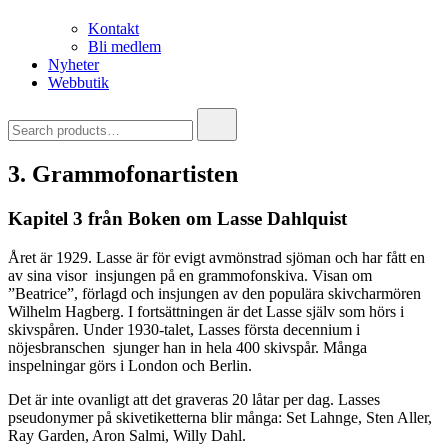
Kontakt
Bli medlem
Nyheter
Webbutik
Search
for:
3. Grammofonartisten
Kapitel 3 från Boken om Lasse Dahlquist
Året är 1929. Lasse är för evigt avmönstrad sjöman och har fått en
av sina visor insjungen på en grammofonskiva. Visan om
”Beatrice”, förlagd och insjungen av den populära skivcharmören
Wilhelm Hagberg. I fortsättningen är det Lasse själv som hörs i
skivspåren. Under 1930-talet, Lasses första decennium i
nöjesbranschen sjunger han in hela 400 skivspår. Många
inspelningar görs i London och Berlin.
Det är inte ovanligt att det graveras 20 låtar per dag. Lasses
pseudonymer på skivetiketterna blir många: Set Lahnge, Sten Aller,
Ray Garden, Aron Salmi, Willy Dahl.