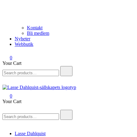
Kontakt
Bli medlem
Nyheter
Webbutik
0
Your Cart
Search
for:
0
Lasse Dahlquist-sällskapet
Allt om Lasse Dahlquist – kompositör, musiker, artist, kåsör och
Your Cart
skådespelare
Search
for:
Lasse Dahlquist